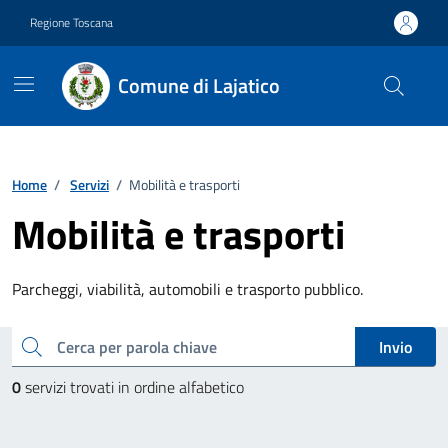
Vai ai contenuti
Vai al footer
Regione Toscana
Comune di Lajatico
Home
/
Servizi
/
Mobilità e trasporti
Mobilità e trasporti
Parcheggi, viabilità, automobili e trasporto pubblico.
Esplora tutti i servizi
cerca
Invio
0
servizi trovati in ordine alfabetico
Paginazione