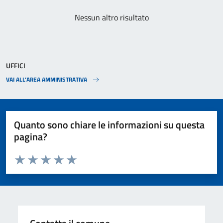
Nessun altro risultato
UFFICI
VAI ALL’AREA AMMINISTRATIVA
Quanto sono chiare le informazioni su questa
pagina?
Valuta da 1 a 5 stelle la pagina
Valuta 1 stelle su 5
Valuta 2 stelle su 5
Valuta 3 stelle su 5
Valuta 4 stelle su 5
Valuta 5 stelle su 5