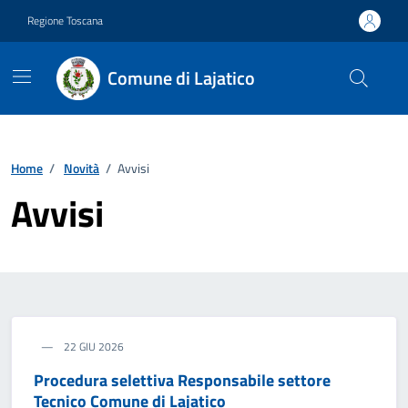
Vai ai contenuti
Vai al footer
Regione Toscana
Comune di Lajatico
Home
/
Novità
/
Avvisi
Avvisi
22 GIU 2026
Procedura selettiva Responsabile settore
Tecnico Comune di Lajatico