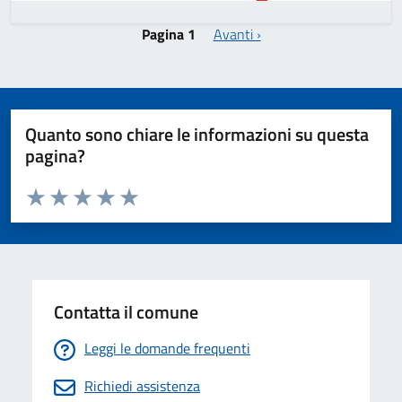
Paginazione
Pagina successiva
Pagina 1
Avanti ›
Quanto sono chiare le informazioni su questa
pagina?
Valuta da 1 a 5 stelle la pagina
Valuta 1 stelle su 5
Valuta 2 stelle su 5
Valuta 3 stelle su 5
Valuta 4 stelle su 5
Valuta 5 stelle su 5
Contatta il comune
Leggi le domande frequenti
Richiedi assistenza