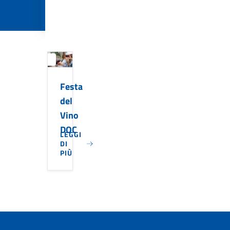
06
Ottobre
Festa
del
Vino
DOC
LEGGI
DI
PIÙ