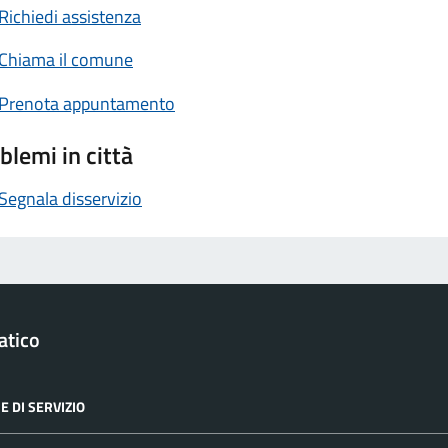
Richiedi assistenza
Chiama il comune
Prenota appuntamento
blemi in città
Segnala disservizio
atico
E DI SERVIZIO