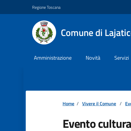
Vai ai contenuti
Vai al footer
Regione Toscana
Comune di Lajati
Amministrazione
Novità
Servizi
Home
/
Vivere il Comune
/
Ev
Evento cultura