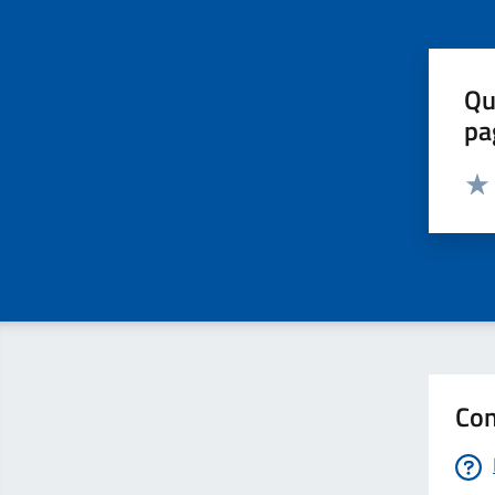
Qu
pa
Valut
Valu
Con