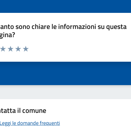
anto sono chiare le informazioni su questa
gina?
a da 1 a 5 stelle la pagina
ta 1 stelle su 5
Valuta 2 stelle su 5
Valuta 3 stelle su 5
Valuta 4 stelle su 5
Valuta 5 stelle su 5
tatta il comune
Leggi le domande frequenti