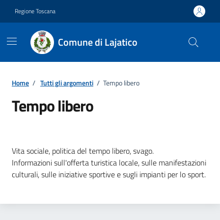
Vai ai contenuti
Vai al footer
Regione Toscana
Comune di Lajatico
Home
/
Tutti gli argomenti
/
Tempo libero
Tempo libero
Dettagli della notizia
Vita sociale, politica del tempo libero, svago.
Informazioni sull'offerta turistica locale, sulle manifestazioni
culturali, sulle iniziative sportive e sugli impianti per lo sport.