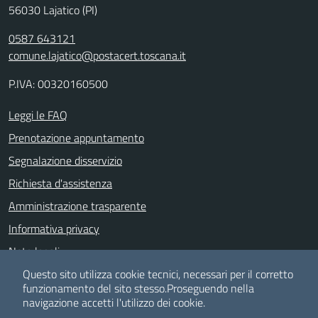
56030 Lajatico (PI)
0587 643121
comune.lajatico@postacert.toscana.it
P.IVA: 00320160500
Leggi le FAQ
Prenotazione appuntamento
Segnalazione disservizio
Richiesta d'assistenza
Amministrazione trasparente
Informativa privacy
Note legali
Dichiarazione di accessibilità
Questo sito utilizza cookie tecnici, necessari per il corretto
funzionamento del sito stesso.
Proseguendo nella
Albo pretorio
navigazione accetti l'utilizzo dei cookie.