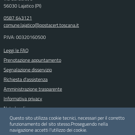
56030 Lajatico (PI)
0587 643121
comune.lajatico@postacert.toscana.it
P.IVA: 00320160500
Leggi le FAQ
Prenotazione appuntamento
Segnalazione disservizio
Richiesta d'assistenza
Amministrazione trasparente
Informativa privacy
Note legali
Dichiarazione di accessibilità
Questo sito utilizza cookie tecnici, necessari per il corretto
funzionamento del sito stesso.
Proseguendo nella
Albo pretorio
navigazione accetti l'utilizzo dei cookie.