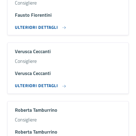
Descrizione breve
Consigliere
Fausto Fiorentini
ULTERIORI DETTAGLI
Verusca Ceccanti
Descrizione breve
Consigliere
Verusca Ceccanti
ULTERIORI DETTAGLI
Roberta Tamburrino
Descrizione breve
Consigliere
Roberta Tamburrino