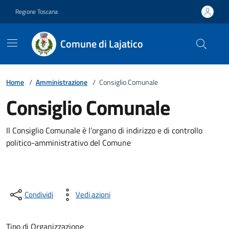
Vai ai contenuti
Vai al footer
Regione Toscana
Comune di Lajatico
Home
/
Amministrazione
/
Consiglio Comunale
Consiglio Comunale
Il Consiglio Comunale è l’organo di indirizzo e di controllo
politico-amministrativo del Comune
Condividi
Vedi azioni
Tipo di Organizzazione