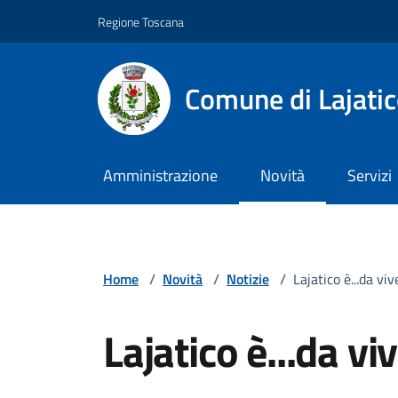
Vai ai contenuti
Vai al footer
Regione Toscana
Comune di Lajati
Amministrazione
Novità
Servizi
Home
/
Novità
/
Notizie
/
Lajatico è...da vi
Lajatico è...da v