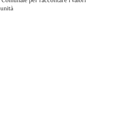
 Comunale per raccontare i valori
munità