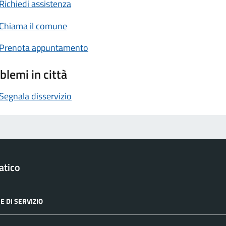
Richiedi assistenza
Chiama il comune
Prenota appuntamento
blemi in città
Segnala disservizio
atico
E DI SERVIZIO