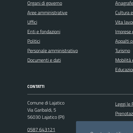
Organi di governo
Anagrafe 
Aree amministrative
Cultura 
Uffici
Vita lavo
Enti e fondazioni
Imprese 
Politici
Appalti p
Personale amministrativo
Turismo
Documenti e dati
Mobilità 
Educazio
CONTATTI
Comune di Lajatico
Leggi le
Via Garibaldi, 5
Prenota
56030 Lajatico (PI)
Segnalazi
0587 643121
Richiesta