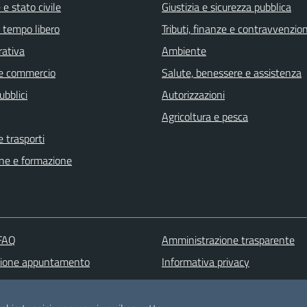
e stato civile
Giustizia e sicurezza pubblica
e tempo libero
Tributi, finanze e contravvenzion
rativa
Ambiente
e commercio
Salute, benessere e assistenza
ubblici
Autorizzazioni
Agricoltura e pesca
e trasporti
ne e formazione
 FAQ
Amministrazione trasparente
zione appuntamento
Informativa privacy
one disservizio
Note legali
 d'assistenza
Dichiarazione di accessibilità