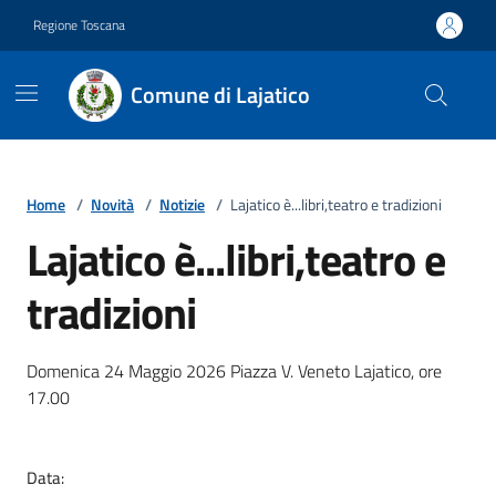
Vai ai contenuti
Vai al footer
Regione Toscana
Comune di Lajatico
Home
/
Novità
/
Notizie
/
Lajatico è...libri,teatro e tradizioni
Lajatico è...libri,teatro e
tradizioni
Dettagli della notizia
Domenica 24 Maggio 2026 Piazza V. Veneto Lajatico, ore
17.00
Data: